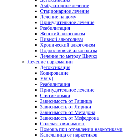
Амбулаторное лечение
Стационарное лечение
Лечение на дому
Принудительное лечение
Реабилитация
Женский алкоголизм
Пивной алкоголизм
Хронический алкоголизм
Подростковый алкоголизм
Лечение по методу Шичко
Лечение наркомании
Детоксикация
Кодирование
УБОД
Реабилитация
Принудительное лечение
Снятие ломки
Зависимость от Гашиша
Зависимость от Лирики
Зависимость от Метадона
Зависимость от Мефедрона
Солевая зависимость
Помощь при отравлении наркотиками
Капельница от наркотиков