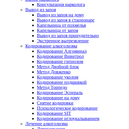
Консультация нарколога
Вывод из запоя
Вывод из запоя на дому
Вывод из запоя в стационаре
Капельница от похмелья
Капельница от запоя
Вывод из запоя принудительно
Экстренное вытрезвление
Кодирование алкоголизма
Кодирование Алгоминал
Кодирование Вивитрол
Кодирование гипнозом
Метод Двойной блок
Метод Довженко
Кодирование уколом
Кодирование подшивкой
Метод Торпедо
Кодирование Эспераль
Кодирование на дому
Снятие кодировки
Психологическое кодирование
Кодирование SIT
Кодирование иглоукалыванием
Лечение алкоголизма
Детоксикация