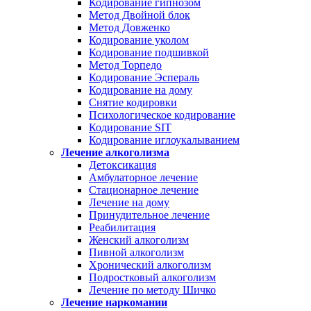
Кодирование гипнозом
Метод Двойной блок
Метод Довженко
Кодирование уколом
Кодирование подшивкой
Метод Торпедо
Кодирование Эспераль
Кодирование на дому
Снятие кодировки
Психологическое кодирование
Кодирование SIT
Кодирование иглоукалыванием
Лечение алкоголизма
Детоксикация
Амбулаторное лечение
Стационарное лечение
Лечение на дому
Принудительное лечение
Реабилитация
Женский алкоголизм
Пивной алкоголизм
Хронический алкоголизм
Подростковый алкоголизм
Лечение по методу Шичко
Лечение наркомании